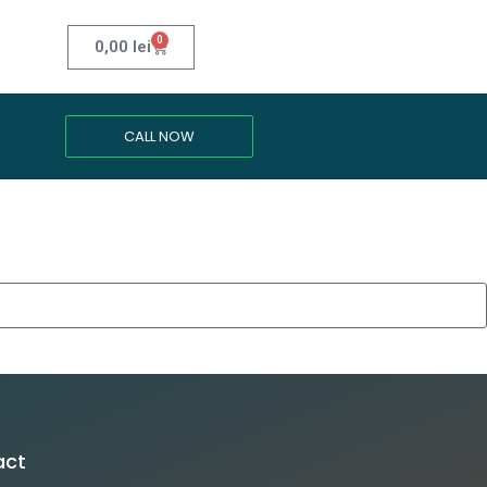
0
0,00
lei
CALL NOW
act