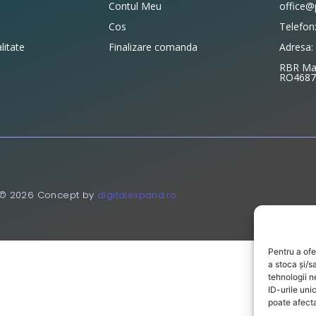
Contul Meu
office@
Cos
Telefon
litate
Finalizare comanda
Adresa: 
RBR Mat
RO46871
 2026 Concept by
digitalexpand.ro
Pentru a ofe
a stoca și/s
tehnologii 
ID-urile un
poate afecta