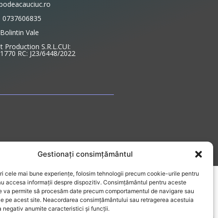
podeacauciuc.ro
: 0737606835
Bolintin Vale
 Production S.R.L.CUI:
770 RC: J23/6448/2022
Gestionați consimțământul
ri cele mai bune experiențe, folosim tehnologii precum cookie-urile pentru
au accesa informații despre dispozitiv. Consimțământul pentru aceste
ne va permite să procesăm date precum comportamentul de navigare sau
ice pe acest site. Neacordarea consimțământului sau retragerea acestuia
 negativ anumite caracteristici și funcții.