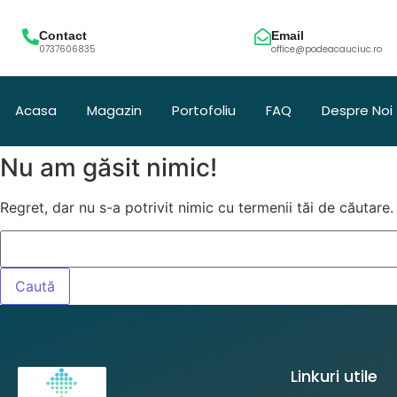
Contact
Email
0737606835
office@podeacauciuc.ro
Acasa
Magazin
Portofoliu
FAQ
Despre Noi
Nu am găsit nimic!
Regret, dar nu s-a potrivit nimic cu termenii tăi de căutare.
Linkuri utile