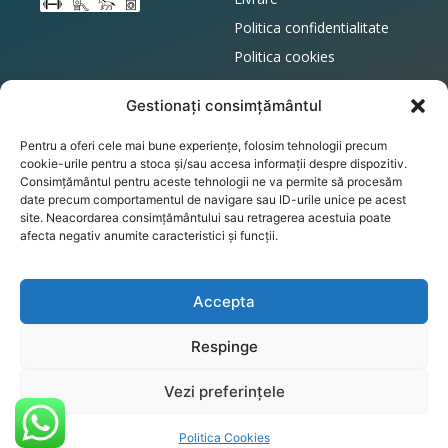
Politica confidentialitate
Politica cookies
Politica retur
Gestionați consimțământul
Magazin Online
Contact
Pentru a oferi cele mai bune experiențe, folosim tehnologii precum
Contul Meu
office@podeacauciuc.ro
cookie-urile pentru a stoca și/sau accesa informații despre dispozitiv.
Cos
Telefon: 0737606835
Consimțământul pentru aceste tehnologii ne va permite să procesăm
date precum comportamentul de navigare sau ID-urile unice pe acest
Finalizare comanda
Adresa: Bolintin Vale
site. Neacordarea consimțământului sau retragerea acestuia poate
afecta negativ anumite caracteristici și funcții.
RBR Mat Production
S.R.L.CUI: RO46871770 RC:
J23/6448/2022
Accepta
Respinge
Vezi preferințele
© 2026 Concept by
digitalexpand.ro
Politica Cookies