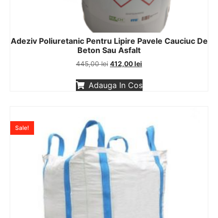
Adeziv Poliuretanic Pentru Lipire Pavele Cauciuc De
Beton Sau Asfalt
445,00
lei
412,00
lei
Adauga In Cos
Sale!