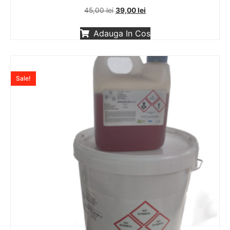
45,00
lei
39,00
lei
Adauga In Cos
Sale!